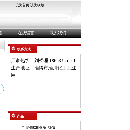
为
设为首页
设为收藏
版
全
声
明
中
|
|
络
在线留言
联系我们
国
钢
管
信
联系方式
息
港
厂家热线：刘经理 18653356120
生产地址：淄博市淄川化工工业
园
产品
聚氨酯固化剂-E100